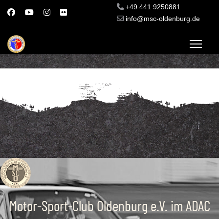
+49 441 9250881
info@msc-oldenburg.de
Motor-Sport-Club Oldenburg e.V. im ADAC