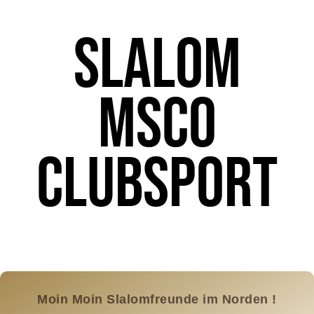
SLALOM
MSCO
CLUBSPORT
Moin Moin Slalomfreunde im Norden !