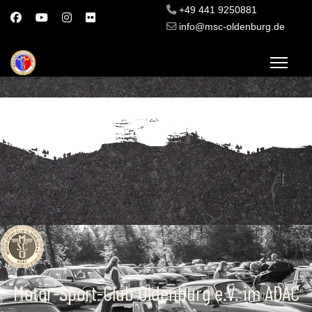
+49 441 9250881
info@msc-oldenburg.de
Motor-Sport-Club Oldenburg e.V. im ADAC