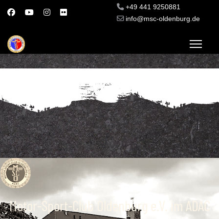
+49 441 9250881
info@msc-oldenburg.de
Motor-Sport-Club Oldenburg e.V. im ADAC