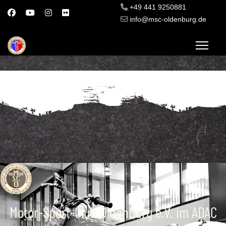
+49 441 9250881
info@msc-oldenburg.de
Motor-Sport-Club Oldenburg e.V. im ADAC