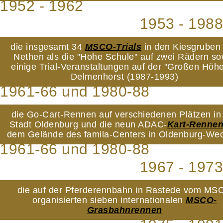
1952 - 1962
1953 - 1988
die insgesamt 34
MSCO-Trials
in den Kiesgruben
Nethen als die "Hohe Schule" auf zwei Rädern so
einige Trial-Veranstaltungen auf der "Großen Höhe
Delmenhorst (1987-1993)
1961-66 und 1980-88
die Go-Cart-Rennen auf verschiedenen Plätzen in
Stadt Oldenburg und die neun ADAC-
Kart-Renne
dem Gelände des famila-Centers in Oldenburg-We
1961-66 und 1980-88
1967 - 1973
die auf der Pferderennbahn in Rastede vom MS
organisierten sieben internationalen
MSCO-
Grasbahnrennen