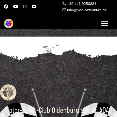
+49 441 9250881
info@msc-oldenburg.de
Motor-Sport-Club Oldenburg e.V. im ADAC