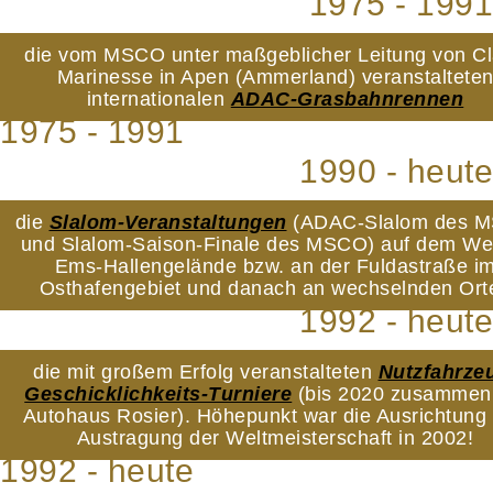
1975 - 1991
die vom MSCO unter maßgeblicher Leitung von C
Marinesse in Apen (Ammerland) veranstaltete
internationalen
ADAC-Grasbahnrennen
1975 - 1991
1990 - heute
die
Slalom-Veranstaltungen
(ADAC-Slalom des 
und Slalom-Saison-Finale des MSCO) auf dem We
Ems-Hallengelände bzw. an der Fuldastraße i
Osthafengebiet und danach an wechselnden Ort
1992 - heute
die mit großem Erfolg veranstalteten
Nutzfahrze
Geschicklichkeits-Turniere
(bis 2020 zusammen
Autohaus Rosier). Höhepunkt war die Ausrichtung
Austragung der Weltmeisterschaft in 2002!
1992 - heute